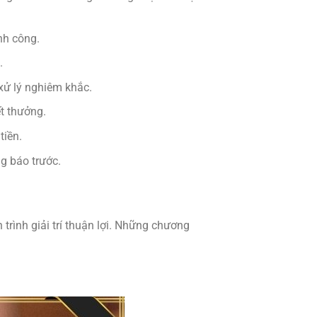
nh công.
.
xử lý nghiêm khắc.
t thưởng.
tiền.
g báo trước.
trình giải trí thuận lợi. Những chương