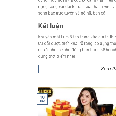
dụng mức hoàn trả cực kỳ cạnh tranh lên đ
động cộng vào tài khoản của thành viên và
sòng bạc trực tuyến và nổ hũ, bắn cá.
Kết luận
Khuyến mãi Luck8 tập trung vào giá trị thự
ưu đãi được triển khai rõ ràng, áp dụng t
người chơi sẽ chủ động hơn trong kế hoạc
đúng thời điểm nhé!
Xem t
10
Th2