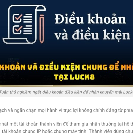
Tuân thủ nghiêm ngặt điều khoản điều kiện để nhận khuyến mãi Luck
ạch và ngăn chặn mọi hành vi trục lợi không chính đáng từ phía 
nhất một tài khoản thành viên để tham gia nhận thưởng tại hệ 
 tài khoản chung IP hoặc chung máy tính. Thành viên dùng chu