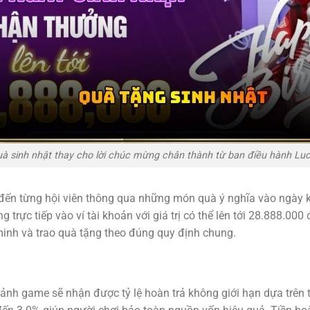
à sinh nhật thay cho lời chúc mừng chân thành từ ban điều hành Lu
đến từng hội viên thông qua những món quà ý nghĩa vào ngày 
 trực tiếp vào ví tài khoản với giá trị có thể lên tới 28.888.00
minh và trao quà tặng theo đúng quy định chung.
 sảnh game sẽ nhận được tỷ lệ hoàn trả không giới hạn dựa trê