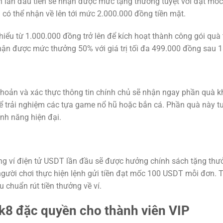
ền lần đầu tiên sẽ nhận được mức tặng thưởng tuyệt vời đạt mốc
 có thể nhận về lên tới mức 2.000.000 đồng tiền mặt.
iểu từ 1.000.000 đồng trở lên để kích hoạt thành công gói quà 
nhận được mức thưởng 50% với giá trị tối đa 499.000 đồng sau 
i khoản và xác thực thông tin chính chủ sẽ nhận ngay phần quà 
thể trải nghiệm các tựa game nổ hũ hoặc bắn cá. Phần quà này 
ính năng hiện đại.
ng ví điện tử USDT lần đầu sẽ được hưởng chính sách tặng thư
người chơi thực hiện lệnh gửi tiền đạt mốc 100 USDT mỗi đơn. 
u chuẩn rút tiền thưởng về ví.
k8 đặc quyền cho thành viên VIP