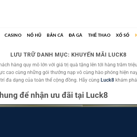
CASINO
NỔ HŨ
BẮN CÁ
ĐÁ GÀ
THỂ THAO
XỔ SỐ
LƯU TRỮ DANH MỤC:
KHUYẾN MÃI LUCK8
hách hàng quy mô lớn với giá trị quà tặng lên tới hàng trăm tr
cực cao cùng những gói thưởng nạp vô cùng hào phóng hiện nay
 trí đa dạng của toàn thể cộng đồng. Hãy cùng
Luck8
khám phá
chung để nhận ưu đãi tại Luck8