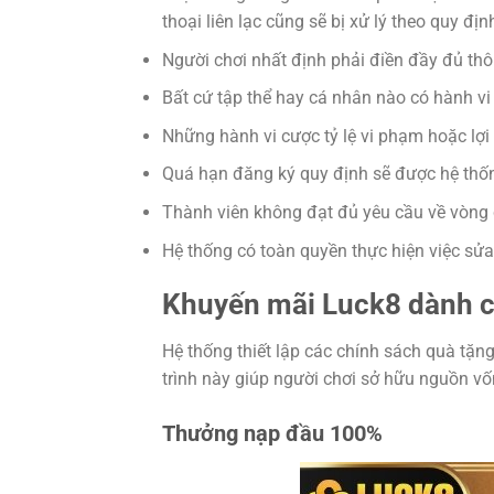
thoại liên lạc cũng sẽ bị xử lý theo quy đị
Người chơi nhất định phải điền đầy đủ thôn
Bất cứ tập thể hay cá nhân nào có hành vi
Những hành vi cược tỷ lệ vi phạm hoặc lợi
Quá hạn đăng ký quy định sẽ được hệ thố
Thành viên không đạt đủ yêu cầu về vòng c
Hệ thống có toàn quyền thực hiện việc sử
Khuyến mãi Luck8 dành c
Hệ thống thiết lập các chính sách quà tặng
trình này giúp người chơi sở hữu nguồn vố
Thưởng nạp đầu 100%